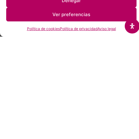
Denegar
RESERVAR
UNA CITA
Ver preferencias
Política de cookies
Política de privacidad
Aviso legal
¿POR QUÉ ELEGIRNOS?
Diferenciación y Filosofía
Atención
Especialización
Transparencia
Experiencia
Asesoramien
personalizada
en sectores
y
en derecho
integral a
y cercana
clave
compromiso
laboral y
empresas
militar
C/ San Cristóbal, 18- Planta 4 Pta. 1.