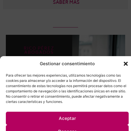
SABER MÁS
RICO PÉREZ
ABOGADOS
Compromiso y
Gestionar consentimiento
Especialización
Jurídica
Para ofrecer las mejores experiencias, utilizamos tecnologías como las
Neus Rico Pérez,
cookies para almacenar y/o acceder a la información del dispositivo. El
abogada con
consentimiento de estas tecnologías nos permitirá procesar datos como el
comportamiento de navegación o las identificaciones únicas en este sitio.
especialización en
No consentir o retirar el consentimiento, puede afectar negativamente a
Derecho Militar,
ciertas características y funciones.
Derecho Laboral y
Derecho Civil, ofrece
soluciones jurídicas
Aceptar
personalizadas con
rigor y compromiso.