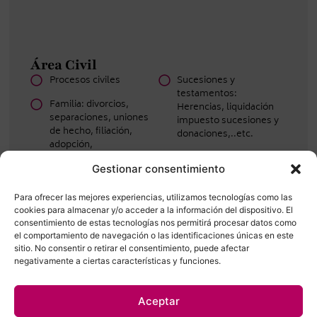
Área Civil
Procesos civiles
Sucesiones y
testamentos:
Familia: divorcios,
Herencias, liquidación
separaciones, uniones
impuesto sucesiones y
de hecho, filiación,
donaciones,..etc.
adopción,
incapacidades,
Contratos: compraventa
Gestionar consentimiento
liquidaciones sociedad
y arrendamientos.
gananciales, separación
Accidentes de tráfico
de bienes, etc.
Para ofrecer las mejores experiencias, utilizamos tecnologías como las
cookies para almacenar y/o acceder a la información del dispositivo. El
consentimiento de estas tecnologías nos permitirá procesar datos como
el comportamiento de navegación o las identificaciones únicas en este
sitio. No consentir o retirar el consentimiento, puede afectar
negativamente a ciertas características y funciones.
Área Militar y Pública
Régimen estatutario del
Recursos contencioso-
personal militar
disciplinario militar
Aceptar